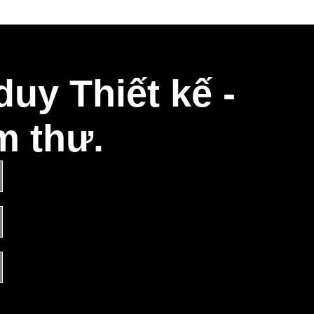
uy Thiết kế -
m thư.