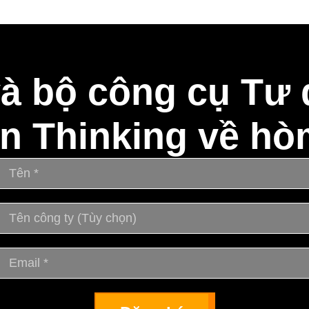
và bộ công cụ Tư d
n Thinking về hò